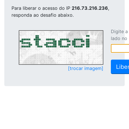
Para liberar o acesso
do IP
216.73.216.236
,
responda ao desafio abaixo.
Digite 
lado no
[trocar imagem]