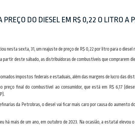
PREÇO DO DIESEL EM R$ 0,22 O LITRO A 
ou nesta sexta, 31, um reajuste de preço de R$ 0,22 por litro para o diesel na
, a partir deste sábado, as distribuidoras de combustíveis que comprarem d
 somados impostos federais e estaduais, além das margens de lucro das dist
o preço final do combustível ao consumidor, que está em R$ 6,17 (diese
P).
refinarias da Petrobras, o diesel vai ficar mais caro por causa do aumento
u há mais de um ano, em outubro de 2023. Na ocasião, a estatal elevou o 