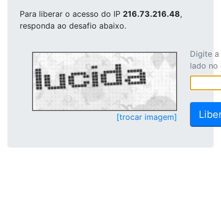
Para liberar o acesso
do IP
216.73.216.48
,
responda ao desafio abaixo.
Digite 
lado no
[trocar imagem]